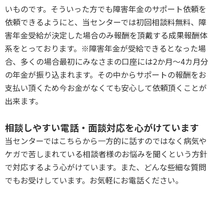
いものです。そういった方でも障害年金のサポート依頼を
依頼できるようにと、当センターでは初回相談料無料、障
害年金受給が決定した場合のみ報酬を頂戴する成果報酬体
系をとっております。※障害年金が受給できるとなった場
合、多くの場合最初にみなさまの口座には2か月～4カ月分
の年金が振り込まれます。その中からサポートの報酬をお
支払い頂くため今お金がなくても安心して依頼頂くことが
出来ます。
P
相談しやすい電話・面談対応を心がけています
当センターではこちらから一方的に話すのではなく病気や
ケガで苦しまれている相談者様のお悩みを聞くという方針
で対応するよう心がけています。また、どんな些細な質問
でもお受けしています。お気軽にお電話ください。