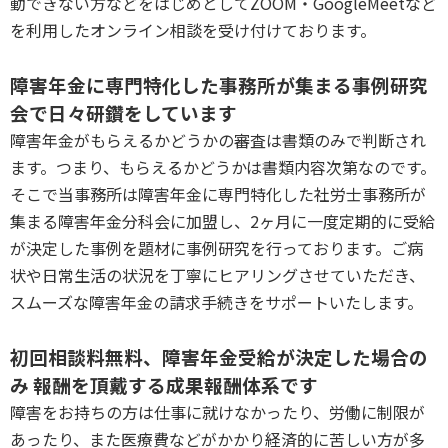
動できない方などをはじめとしてZOOM・GoogleMeetなど
を利用したオンライン相談を受け付けております。
P
障害年金に専門特化した事務所が集まる事例研究
会で日々研鑽をしています
障害年金がもらえるかどうかの審査は書類のみで判断され
ます。つまり、もらえるかどうかは書類内容次第なのです。
そこで当事務所は障害年金に専門特化した社労士事務所が
集まる障害年金分科会に加盟し、2ヶ月に一度定期的に受給
が決定した事例を題材に事例研究を行っております。ご病
状や日常生活の状況を丁寧にヒアリングさせていただき、
スムーズな障害年金の請求手続きをサポートいたします。
P
初回相談料無料、障害年金受給が決定した場合の
み 報酬を頂戴する成果報酬体系です
障害をお持ちの方は仕事に就けなかったり、労働に制限が
あったり、また医療費などがかかり経済的に苦しい方が多