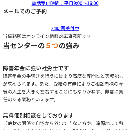
電話受付時間：平日9:00〜18:00
メールでのご予約
24時間受付中
当事務所はオンライン相談対応事務所です
当センターの
５つ
の強み
P
障害年金に強い社労士です
障害年金の手続きを行うにはより高度な専門性と実務能力
が求められます。また、受給の有無によりご相談者様の今
後の人生を大きく左右することにもなりかねず、非常に責
任のある業務といえます。
P
無料個別相談をしております
ご病状の関係で自宅から外出できない方や、遠隔地まで移