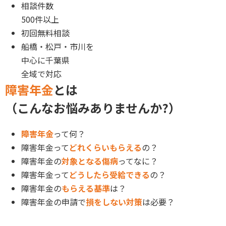
相談件数
500件以上
初回無料相談
船橋・松戸・市川を
中心に
千葉県
全域で対応
障害年金
とは
（こんなお悩みありませんか?）
障害年金
って何？
障害年金って
どれくらいもらえる
の？
障害年金の
対象となる傷病
ってなに？
障害年金って
どうしたら受給できる
の？
障害年金の
もらえる基準
は？
障害年金の申請で
損をしない対策
は必要？