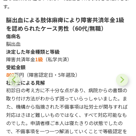
す。
脳出血による肢体麻痺により障害共済年金1級
）
を認められたケース
男性（60代/無職）
傷病名
脳出血
決定した年金種類と等級
障害共済年金
1級
（私学共済）
受給金額
802
万円（障害認定日・5年遡及）
社労士による見解
7
不
初診日の考え方に不十分な点があり、病院からの書類の
ケ
取り付け方法がわからず困っていらっしゃいました。ま
て
た、機構から指摘された不備事項は社労士が関与すれば
れ
対応はさほど難しいものではなく、すべて対応可能なも
中
のでした。申請者様ご本人は寝たきりの状態でしたの
で、不備事項を一つ一つ解消していくことで等級認定を