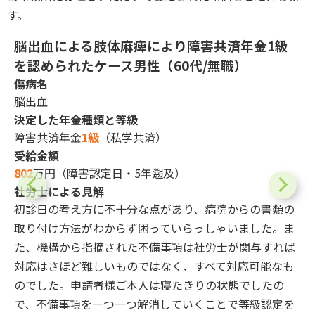
す。
脳出血による肢体麻痺により障害共済年金1級
）
を認められたケース
男性（60代/無職）
傷病名
脳出血
決定した年金種類と等級
障害共済年金
1級
（私学共済）
受給金額
802
万円（障害認定日・5年遡及）
社労士による見解
7
不
初診日の考え方に不十分な点があり、病院からの書類の
ケ
取り付け方法がわからず困っていらっしゃいました。ま
て
た、機構から指摘された不備事項は社労士が関与すれば
れ
対応はさほど難しいものではなく、すべて対応可能なも
中
のでした。申請者様ご本人は寝たきりの状態でしたの
で、不備事項を一つ一つ解消していくことで等級認定を