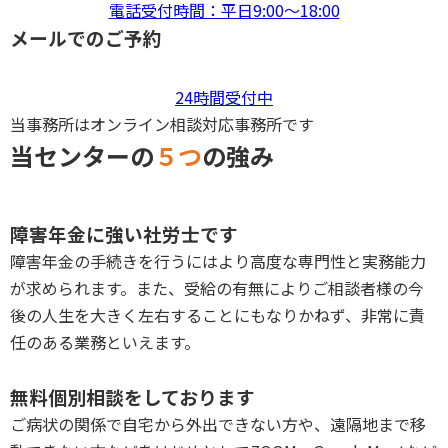
電話受付時間：平日9:00〜18:00
メールでのご予約
24時間受付中
当事務所はオンライン相談対応事務所です
当センターの
５つ
の強み
P
障害年金に強い社労士です
障害年金の手続きを行うにはより高度な専門性と実務能力
が求められます。また、受給の有無によりご相談者様の今
後の人生を大きく左右することにもなりかねず、非常に責
任のある業務といえます。
P
無料個別相談をしております
ご病状の関係で自宅から外出できない方や、遠隔地まで移