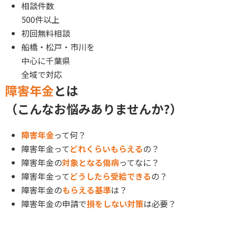
相談件数
500件以上
初回無料相談
船橋・松戸・市川を
中心に
千葉県
全域で対応
障害年金
とは
（こんなお悩みありませんか?）
障害年金
って何？
障害年金って
どれくらいもらえる
の？
障害年金の
対象となる傷病
ってなに？
障害年金って
どうしたら受給できる
の？
障害年金の
もらえる基準
は？
障害年金の申請で
損をしない対策
は必要？