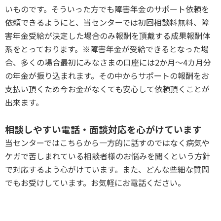
いものです。そういった方でも障害年金のサポート依頼を
依頼できるようにと、当センターでは初回相談料無料、障
害年金受給が決定した場合のみ報酬を頂戴する成果報酬体
系をとっております。※障害年金が受給できるとなった場
合、多くの場合最初にみなさまの口座には2か月～4カ月分
の年金が振り込まれます。その中からサポートの報酬をお
支払い頂くため今お金がなくても安心して依頼頂くことが
出来ます。
P
相談しやすい電話・面談対応を心がけています
当センターではこちらから一方的に話すのではなく病気や
ケガで苦しまれている相談者様のお悩みを聞くという方針
で対応するよう心がけています。また、どんな些細な質問
でもお受けしています。お気軽にお電話ください。