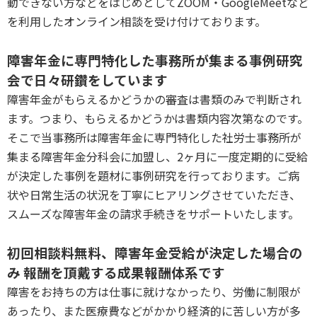
動できない方などをはじめとしてZOOM・GoogleMeetなど
を利用したオンライン相談を受け付けております。
P
障害年金に専門特化した事務所が集まる事例研究
会で日々研鑽をしています
障害年金がもらえるかどうかの審査は書類のみで判断され
ます。つまり、もらえるかどうかは書類内容次第なのです。
そこで当事務所は障害年金に専門特化した社労士事務所が
集まる障害年金分科会に加盟し、2ヶ月に一度定期的に受給
が決定した事例を題材に事例研究を行っております。ご病
状や日常生活の状況を丁寧にヒアリングさせていただき、
スムーズな障害年金の請求手続きをサポートいたします。
P
初回相談料無料、障害年金受給が決定した場合の
み 報酬を頂戴する成果報酬体系です
障害をお持ちの方は仕事に就けなかったり、労働に制限が
あったり、また医療費などがかかり経済的に苦しい方が多