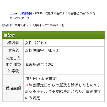
Home
»
受給事例
»
ADHDと双極性障害により障害基礎年金2級が認
められたケース
投稿日2026年3月17日
（更新日2026年6月16日）
相談者
相談者
女性（20代）
傷病名
双極性障害 ADHD
決定した
年金種類
障害基礎年金2級
と等級
78万円（事後重症）
＊
障害認定日からの遡及も請求したものの、
受給金額
症状不十分より不支給決定となり、事後重症
のみ認定