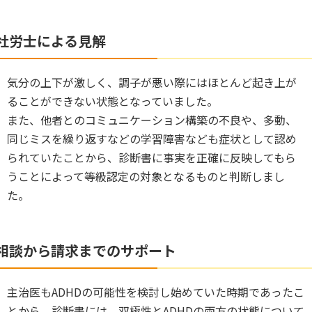
社労士による見解
気分の上下が激しく、調子が悪い際にはほとんど起き上が
ることができない状態となっていました。
また、他者とのコミュニケーション構築の不良や、多動、
同じミスを繰り返すなどの学習障害なども症状として認め
られていたことから、診断書に事実を正確に反映してもら
うことによって等級認定の対象となるものと判断しまし
た。
相談から請求までのサポート
主治医もADHDの可能性を検討し始めていた時期であったこ
とから、診断書には、双極性とADHDの両方の状態について