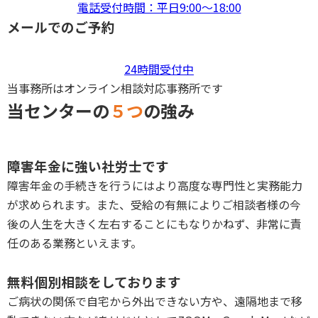
電話受付時間：平日9:00〜18:00
メールでのご予約
24時間受付中
当事務所はオンライン相談対応事務所です
当センターの
５つ
の強み
P
障害年金に強い社労士です
障害年金の手続きを行うにはより高度な専門性と実務能力
が求められます。また、受給の有無によりご相談者様の今
後の人生を大きく左右することにもなりかねず、非常に責
任のある業務といえます。
P
無料個別相談をしております
ご病状の関係で自宅から外出できない方や、遠隔地まで移