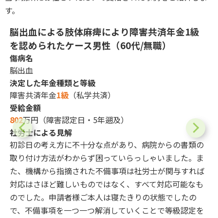
す。
脳出血による肢体麻痺により障害共済年金1級
）
を認められたケース
男性（60代/無職）
傷病名
脳出血
決定した年金種類と等級
障害共済年金
1級
（私学共済）
受給金額
802
万円（障害認定日・5年遡及）
社労士による見解
7
不
初診日の考え方に不十分な点があり、病院からの書類の
ケ
取り付け方法がわからず困っていらっしゃいました。ま
て
た、機構から指摘された不備事項は社労士が関与すれば
れ
対応はさほど難しいものではなく、すべて対応可能なも
中
のでした。申請者様ご本人は寝たきりの状態でしたの
で、不備事項を一つ一つ解消していくことで等級認定を