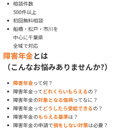
相談件数
500件以上
初回無料相談
船橋・松戸・市川を
中心に
千葉県
全域で対応
障害年金
とは
（こんなお悩みありませんか?）
障害年金
って何？
障害年金って
どれくらいもらえる
の？
障害年金の
対象となる傷病
ってなに？
障害年金って
どうしたら受給できる
の？
障害年金の
もらえる基準
は？
障害年金の申請で
損をしない対策
は必要？