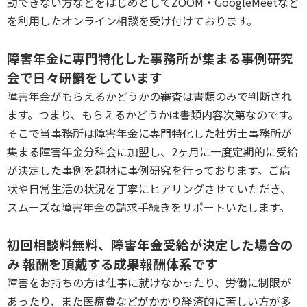
動できない方などをはじめとしてZOOM・GoogleMeetなど
を利用したオンライン相談を受け付けております。
P
障害年金に専門特化した事務所が集まる事例研究
会で日々研鑽をしています
障害年金がもらえるかどうかの審査は書類のみで判断され
ます。つまり、もらえるかどうかは書類内容次第なのです。
そこで当事務所は障害年金に専門特化した社労士事務所が
集まる障害年金分科会に加盟し、2ヶ月に一度定期的に受給
が決定した事例を題材に事例研究を行っております。ご病
状や日常生活の状況を丁寧にヒアリングさせていただき、
スムーズな障害年金の請求手続きをサポートいたします。
P
初回相談料無料、障害年金受給が決定した場合の
み 報酬を頂戴する成果報酬体系です
障害をお持ちの方は仕事に就けなかったり、労働に制限が
あったり、また医療費などがかかり経済的に苦しい方が多