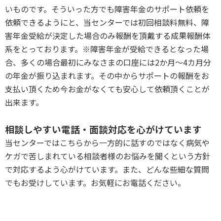
いものです。そういった方でも障害年金のサポート依頼を
依頼できるようにと、当センターでは初回相談料無料、障
害年金受給が決定した場合のみ報酬を頂戴する成果報酬体
系をとっております。※障害年金が受給できるとなった場
合、多くの場合最初にみなさまの口座には2か月～4カ月分
の年金が振り込まれます。その中からサポートの報酬をお
支払い頂くため今お金がなくても安心して依頼頂くことが
出来ます。
P
相談しやすい電話・面談対応を心がけています
当センターではこちらから一方的に話すのではなく病気や
ケガで苦しまれている相談者様のお悩みを聞くという方針
で対応するよう心がけています。また、どんな些細な質問
でもお受けしています。お気軽にお電話ください。