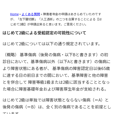
Home
»
よくある質問
»
障害者年金の申請はあきらめていたのです
が、「左下腿切断」「人工透析」の二つを合算することによる【は
じめて2級】が申請出来ると思います。ご意見ください。
はじめて2級による受給認定の可能性について
はじめて2級については以下の通り規定されています。
（概略） 基準傷病（後発の傷病・以下Bと書きます）の初
診日において、基準傷病以外（以下Aと書きます）の傷病に
より障害状態にある者が、 基準傷病の障害認定日以後65歳
に達する日の前日までの間において、基準障害と他の障害
とを併合して 障害等級1級または2級に該当することとなっ
た場合に障害基礎年金および障害厚生年金が支給される。
はじめて2級は単独では障害状態とならない傷病（＝A）と
後発の傷病（＝B）は、全く別の傷病であることを前提とし
ています。